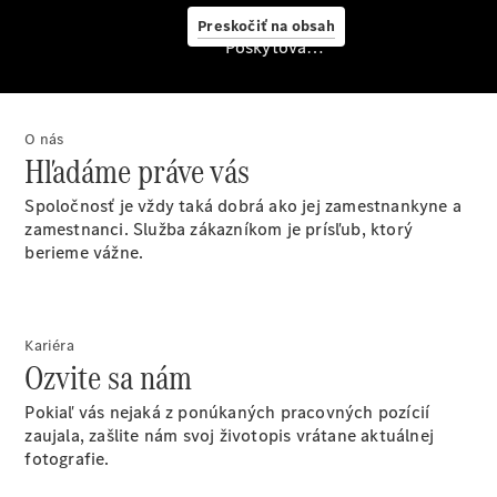
starostlivosť
Preskočiť na obsah
o vozidlo
Poskytovateľ/ochrana osobných údajov
Originálne
stierače
Mercedes-
Benz
O nás
Bezplatná
Hľadáme práve vás
servisná
prehliadka
Spoločnosť je vždy taká dobrá ako jej zamestnankyne a
Záruka
zamestnanci. Služba zákazníkom je prísľub, ktorý
predĺžená
berieme vážne.
na 4 roky
Kariéra
Ozvite sa nám
Pokiaľ vás nejaká z ponúkaných pracovných pozícií
zaujala, zašlite nám svoj životopis vrátane aktuálnej
fotografie.