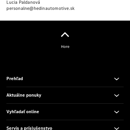
Vyhľadať
Lucia Paldanová
online
personalne@hedinautomotive.sk
Prehľad
Konfigurátor
modelov
Finančné
služby
Digitálne
doplnky
MANUFAKTUR
Mercedes
me Store
Požičovňa
Mercedes-