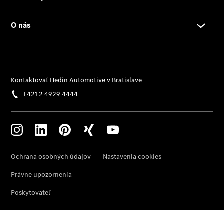
Benz
Konfigurátor
príslušenstva
Rezervovať
predvádzaciu
jazdu
Servis a
príslušenstvo