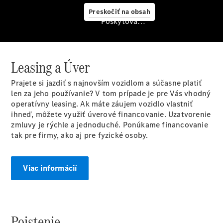
starostlivosť
Preskočiť na obsah
o vozidlo
Poskytovateľ/ochrana osobných údajov
Originálne
stierače
Mercedes-
Benz
Leasing a Úver
Bezplatná
servisná
Prajete si jazdiť s najnovším vozidlom a súčasne platiť
prehliadka
len za jeho používanie? V tom prípade je pre Vás vhodný
Záruka
operatívny leasing. Ak máte záujem vozidlo vlastniť
predĺžená
ihneď, môžete využiť úverové financovanie. Uzatvorenie
na 4 roky
zmluvy je rýchle a jednoduché. Ponúkame financovanie
tak pre firmy, ako aj pre fyzické osoby.
Viac informácií
Poistenie