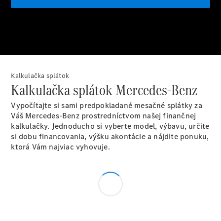
Objednať sa
do servisu
Prehľad
servisných
Kalkulačka splátok
služieb
Kalkulačka splátok Mercedes-Benz
Disky a
pneumatiky
Vypočítajte si sami predpokladané mesačné splátky za
Váš Mercedes-Benz prostredníctvom našej finančnej
kalkulačky. Jednoducho si vyberte model, výbavu, určite
si dobu financovania, výšku akontácie a nájdite ponuku,
ktorá Vám najviac vyhovuje.
Disky a
pneumatiky
Etiketa
pneumatík