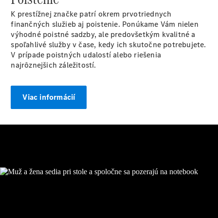
Vyhľadať
online
K prestížnej značke patrí okrem prvotriednych
finančných služieb aj poistenie. Ponúkame Vám nielen
výhodné poistné sadzby, ale predovšetkým kvalitné a
spoľahlivé služby v čase, kedy ich skutočne potrebujete.
V prípade poistných udalostí alebo riešenia
najrôznejšich záležitostí.
Viac informácií
Prehľad
Konfigurátor
modelov
Finančné
služby
Digitálne
doplnky
MANUFAKTUR
Mercedes
me Store
Požičovňa
Mercedes-