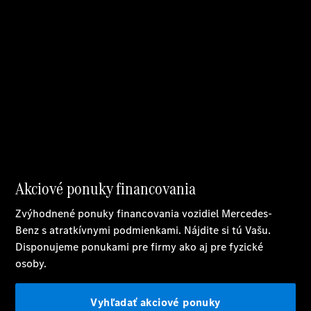
Benz
Konfigurátor
príslušenstva
Rezervovať
predvádzaciu
jazdu
Servis a
príslušenstvo