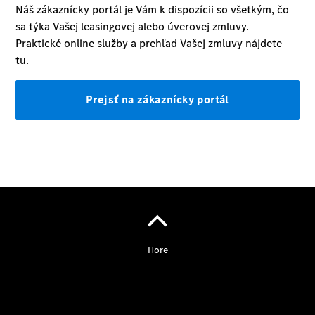
a príslušenstvo
Mercedes me
O nás
Prehľad
kontaktov
Kariéra