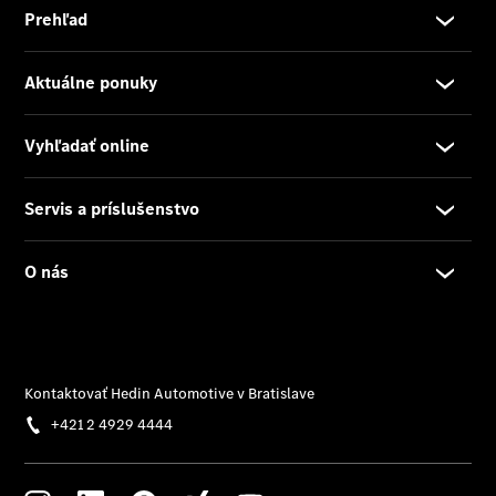
Rezervovať
predvádzaciu
jazdu
Poskytovateľ/ochrana
osobných údajov