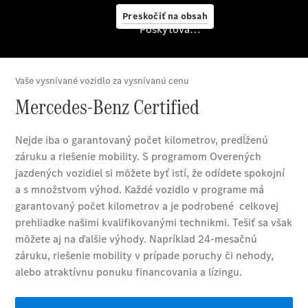
starostlivosť
Preskočiť na obsah
o vozidlo
Poskytovateľ/ochrana osobných údajov
Originálne
stierače
Mercedes-
Benz
Bezplatná
servisná
prehliadka
Záruka
predĺžená
na 4 roky