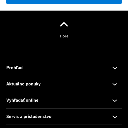
Benz
Konfigurátor
príslušenstva
Rezervovať
predvádzaciu
jazdu
Servis a
príslušenstvo