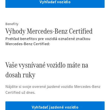
Vyhľadať
online
Benefity
Výhody Mercedes-Benz Certified
Prehľad benefitov pre vozidlá označené značkou
Mercedes-Benz Certified:
Prehľad
Konfigurátor
modelov
Finančné
služby
Digitálne
doplnky
MANUFAKTUR
Mercedes
me Store
Požičovňa
Mercedes-