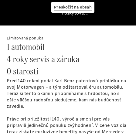
starostlivosť
Preskočiť na obsah
o vozidlo
Poskytovateľ/ochrana osobných údajov
Originálne
stierače
Mercedes-
Benz
Limitovaná ponuka
Bezplatná
1 automobil
servisná
prehliadka
4 roky servis a záruka
Záruka
predĺžená
0 starostí
na 4 roky
Pred 140 rokmi podal Karl Benz patentovú prihlášku na
svoj Motorwagen – a tým odštartoval éru automobilu.
Teraz si tento okamih pripomíname s hrdosťou, no s
ešte väčšou radosťou sledujeme, kam nás budúcnosť
zavedie.
Práve pri príležitosti 140. výročia sme si pre vás
pripravili jedinečnú ponuku zvýhodnení. V cene vozidla
teraz získate exkluzívne benefity navyše od Mercedes-