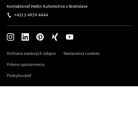
a príslušenstvo
Mercedes me
O nás
Prehľad
kontaktov
Kariéra