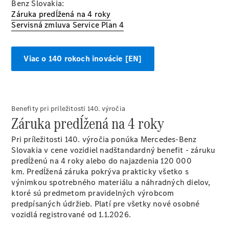
Vyhľadať
Benz Slovakia:
online
Záruka predĺžená na 4 roky
Servisná zmluva Service Plan 4
Viac o 140 rokoch inovácie [EN]
Prehľad
Benefity pri príležitosti 140. výročia
Konfigurátor
Záruka predĺžená na 4 roky
modelov
Finančné
Pri príležitosti 140. výročia ponúka Mercedes-Benz
služby
Slovakia v cene vozidiel nadštandardný benefit - záruku
Digitálne
predĺženú na 4 roky alebo do najazdenia 120 000
doplnky
km. Predĺžená záruka pokrýva prakticky všetko s
MANUFAKTUR
výnimkou spotrebného materiálu a náhradných dielov,
Mercedes
ktoré sú predmetom pravidelných výrobcom
me Store
predpísaných údržieb. Platí pre všetky nové osobné
Požičovňa
vozidlá registrované od 1.1.2026.
Mercedes-