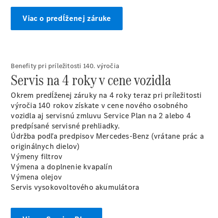
Benz
Konfigurátor
Viac o predĺženej záruke
príslušenstva
Rezervovať
predvádzaciu
jazdu
Benefity pri príležitosti 140. výročia
Servis na 4 roky v cene vozidla
Okrem predĺženej záruky na 4 roky teraz pri príležitosti
výročia 140 rokov získate v cene nového osobného
vozidla aj servisnú zmluvu Service Plan na 2 alebo 4
predpísané servisné prehliadky.
Údržba podľa predpisov Mercedes-Benz (vrátane prác a
originálnych dielov)
Servis a
Výmeny filtrov
príslušenstvo
Výmena a doplnenie kvapalín
Výmena olejov
Servis vysokovoltového akumulátora