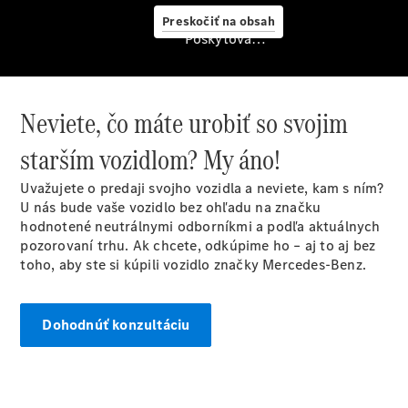
starostlivosť
Preskočiť na obsah
o vozidlo
Poskytovateľ/ochrana osobných údajov
Originálne
stierače
Mercedes-
Benz
Neviete, čo máte urobiť so svojim
Bezplatná
servisná
starším vozidlom? My áno!
prehliadka
Záruka
Uvažujete o predaji svojho vozidla a neviete, kam s ním?
predĺžená
U nás bude vaše vozidlo bez ohľadu na značku
na 4 roky
hodnotené neutrálnymi odborníkmi a podľa aktuálnych
pozorovaní trhu. Ak chcete, odkúpime ho – aj to aj bez
toho, aby ste si kúpili vozidlo značky Mercedes-Benz.
Dohodnúť konzultáciu