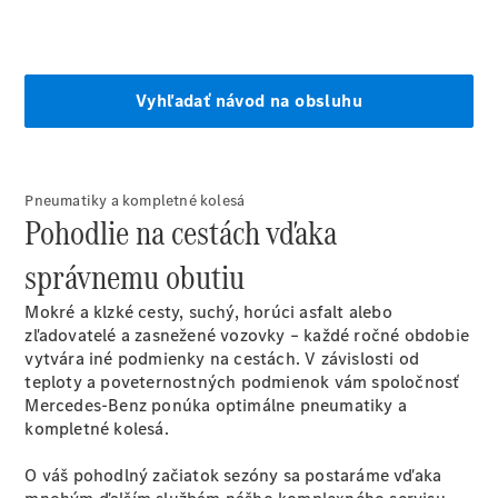
Rezervovať
predvádzaciu
jazdu
Pneumatiky a kompletné kolesá
Pohodlie na cestách vďaka
správnemu obutiu
Mokré a klzké cesty, suchý, horúci asfalt alebo
Poskytovateľ/ochrana
zľadovatelé a zasnežené vozovky – každé ročné obdobie
osobných údajov
vytvára iné podmienky na cestách. V závislosti od
teploty a poveternostných podmienok vám spoločnosť
Mercedes-Benz ponúka optimálne pneumatiky a
kompletné kolesá.
O váš pohodlný začiatok sezóny sa postaráme vďaka