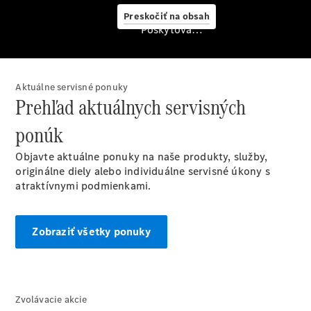
starostlivosť
Preskočiť na obsah
o vozidlo
Poskytovateľ/ochrana osobných údajov
Originálne
stierače
Mercedes-
Benz
Aktuálne servisné ponuky
Bezplatná
Prehľad aktuálnych servisných
servisná
prehliadka
ponúk
Záruka
predĺžená
Objavte aktuálne ponuky na naše produkty, služby,
na 4 roky
originálne diely alebo individuálne servisné úkony s
atraktívnymi podmienkami.
Zobraziť všetky ponuky
Zvolávacie akcie