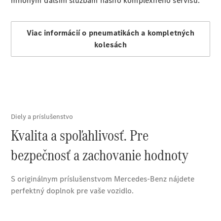
mnohým ďalším službám nášho komplexného servisu.
Viac informácií o pneumatikách a kompletných
kolesách