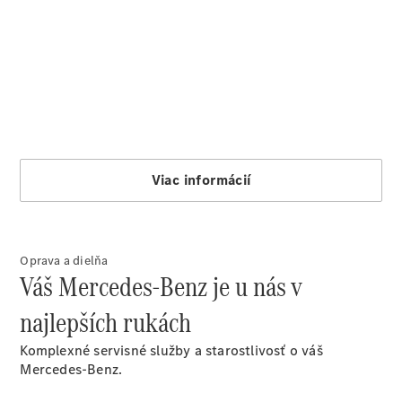
Objednať sa
do servisu
Prehľad
servisných
služieb
Disky a
pneumatiky
Oprava a dielňa
Váš Mercedes-Benz je u nás v
najlepších rukách
Disky a
Komplexné servisné služby a starostlivosť o váš
pneumatiky
Mercedes-Benz.
Etiketa
pneumatík