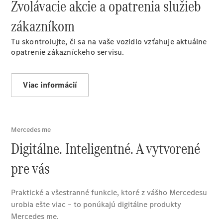
Zvolávacie akcie a opatrenia služieb
Vyhľadať
online
zákazníkom
Tu skontrolujte, či sa na vaše vozidlo vzťahuje aktuálne
opatrenie zákazníckeho servisu.
Viac informácií
Prehľad
Konfigurátor
modelov
Finančné
služby
Digitálne
doplnky
MANUFAKTUR
Mercedes
me Store
Požičovňa
Mercedes-